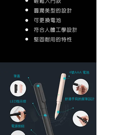
4號AAA 電池
筆蓋
舒適手寫的握筆設計
LED指示燈
電源按鈕