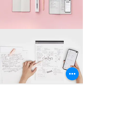
現場寫作數位化保存
記錄你寫作、繪畫和塗鴉